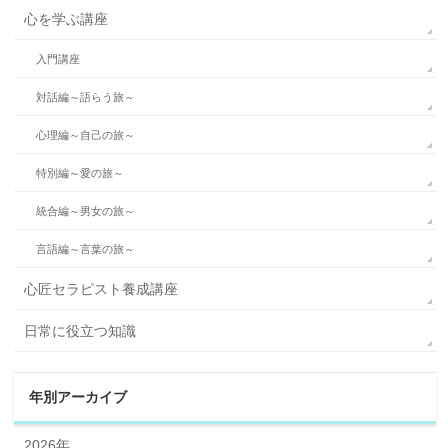
心を学ぶ講座
入門講座
対話編～語らう旅～
心理編～自己の旅～
特別編～愛の旅～
統合編～男女の旅～
言語編～言葉の旅～
心匠セラピスト養成講座
日常に役立つ知識
年別アーカイブ
2026年