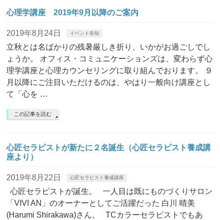
心理学講座 2019年9月以降のご案内
2019年8月24日
イベント告知
立秋とは名ばかりの残暑厳しき折り、いかがお過ごしでし
ょうか。 オフィス・コミュニケーションズは、変わらず心
理学講座と心理カウンセリングに取り組んでおります。 ９
月以降にご注目いただけるのは、やはり一般向け講座とし
て「心を …
この記事を読む
心匠セラピストが新たに２名誕生（心匠セラピスト養成講
座より）
2019年8月22日
心匠セラピスト養成講座
心匠セラピストが誕生。 一人目は既にものづくりサロン
「VIVI AN」のオーナーとしてご活躍だった 白川 晴美
(Harumi Shirakawa)さん。 TCカラーセラピストでもあ