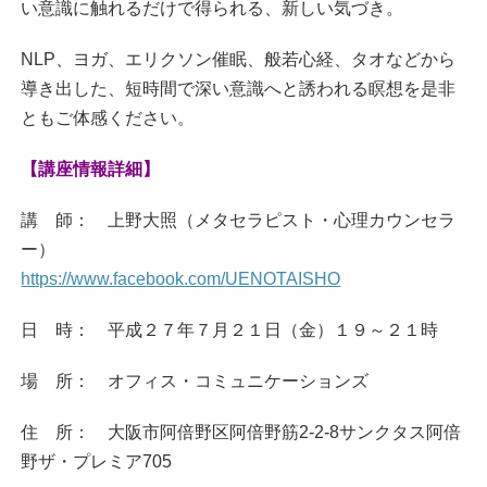
い意識に触れるだけで得られる、新しい気づき。
NLP、ヨガ、エリクソン催眠、般若心経、タオなどから
導き出した、短時間で深い意識へと誘われる瞑想を是非
と
もご体感ください。
【講座情報詳細】
講 師： 上野大照（メタセラピスト・心理カウンセラ
ー）
https://www.facebook.com/
UENOTAISHO
日 時： 平成２７年７月２１日（金）１９～２１時
場 所： オフィス・コミュニケーションズ
住 所： 大阪市阿倍野区阿倍野筋2-2-8サンクタス阿
倍
野ザ・プレミア705