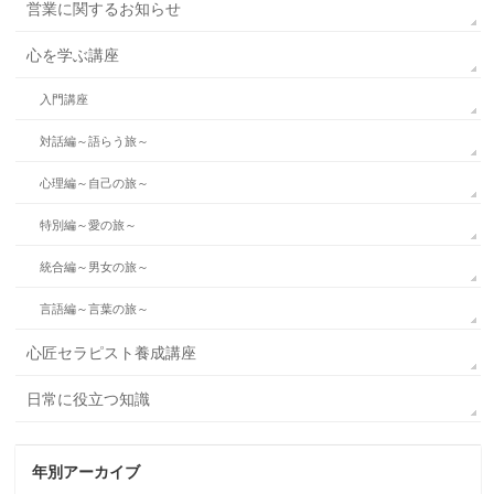
営業に関するお知らせ
心を学ぶ講座
入門講座
対話編～語らう旅～
心理編～自己の旅～
特別編～愛の旅～
統合編～男女の旅～
言語編～言葉の旅～
心匠セラピスト養成講座
日常に役立つ知識
年別アーカイブ