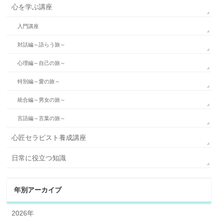
心を学ぶ講座
入門講座
対話編～語らう旅～
心理編～自己の旅～
特別編～愛の旅～
統合編～男女の旅～
言語編～言葉の旅～
心匠セラピスト養成講座
日常に役立つ知識
年別アーカイブ
2026年