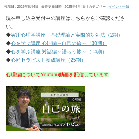
投稿日 : 2025年6月4日
最終更新日時 : 2025年6月4日
カテゴリー :
イベント告知
現在申し込み受付中の講座はこちらからご確認くださ
い。
◆
実用心理学講座 基礎理論と実際的対処法（2期）
◆
心を学ぶ講座 心理編～自己の旅～（30期）
◆
心を学ぶ講座 対話編～語らう旅～（14期）
◆
心匠セラピスト養成講座（25期）
心理編についてYoutubu動画を配信しています