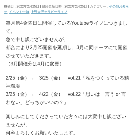
投稿日 : 2022年2月25日
最終更新日時 : 2022年2月25日
カテゴリー :
その他お知ら
せ
,
イベント告知
,
上野大照セラピーライブ
毎月第4金曜日に開催しているYoutubeライブにつきまし
て。
急で申し訳ございませんが、
都合により2月25開催を延期し、3月に同テーマにて開催
させていただきます。
（3月開催分は4月に変更）
2/25（金）→ 3/25（金） vol.21「私をつくっている精
神環境」
3/25（金）→ 4/22（金） vol.22「思いは「言う or 言
わない」どっちがいいの？」
楽しみにしてくださっていた方々には大変申し訳ござい
ませんが、
何卒よろしくお願いいたします。