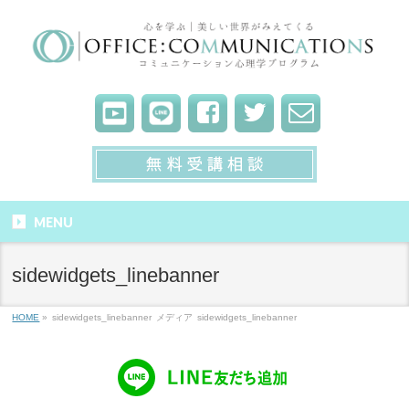
MENU
sidewidgets_linebanner
HOME
»
sidewidgets_linebanner
メディア
sidewidgets_linebanner