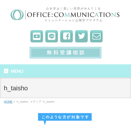
MENU
h_taisho
HOME
»
h_taisho
メディア
h_taisho