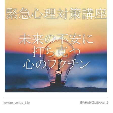
kokoro_sonae_title
EWHp9XSU8AAsr-2