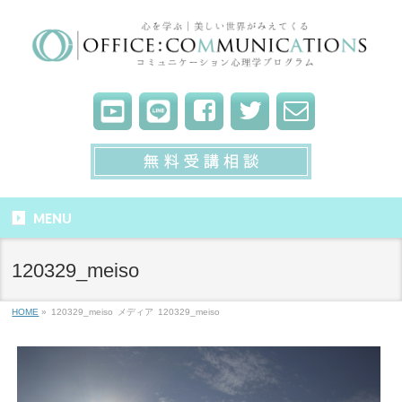
MENU
120329_meiso
HOME
»
120329_meiso
メディア
120329_meiso